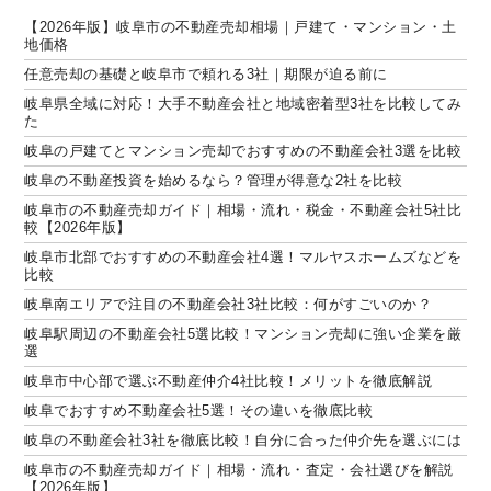
【2026年版】岐阜市の不動産売却相場｜戸建て・マンション・土
地価格
任意売却の基礎と岐阜市で頼れる3社｜期限が迫る前に
岐阜県全域に対応！大手不動産会社と地域密着型3社を比較してみ
た
岐阜の戸建てとマンション売却でおすすめの不動産会社3選を比較
岐阜の不動産投資を始めるなら？管理が得意な2社を比較
岐阜市の不動産売却ガイド｜相場・流れ・税金・不動産会社5社比
較【2026年版】
岐阜市北部でおすすめの不動産会社4選！マルヤスホームズなどを
比較
岐阜南エリアで注目の不動産会社3社比較：何がすごいのか？
岐阜駅周辺の不動産会社5選比較！マンション売却に強い企業を厳
選
岐阜市中心部で選ぶ不動産仲介4社比較！メリットを徹底解説
岐阜でおすすめ不動産会社5選！その違いを徹底比較
岐阜の不動産会社3社を徹底比較！自分に合った仲介先を選ぶには
岐阜市の不動産売却ガイド｜相場・流れ・査定・会社選びを解説
【2026年版】