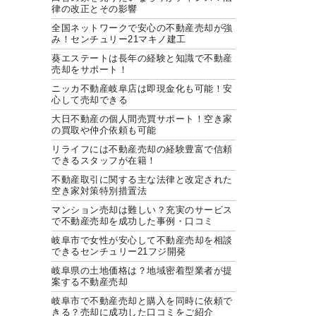
律の改正とその影響
全国ネットワークで安心の不動産売却が強
み！センチュリー21マキノ建工
葵エステートは長年の経験と知識で不動産
売却をサポート！
ニッカ不動産岐阜店は即現金化も可能！安
心して売却できる
大日不動産の個人間売買サポート！空き家
の買取や仲介依頼も可能
リライフには不動産売却の経験豊富で信頼
できるスタッフが在籍！
不動産取引に関する主な法律と改定された
空き家対策特別措置法
マンション売却は難しい？充実のサービス
で不動産売却を成功した事例・口コミ
岐阜市で女性が安心して不動産売却を相談
できるセンチュリー21フジ開発
岐阜県の土地価格は？地域密着型業者が提
案する不動産売却
岐阜市で不動産売却と購入を同時に依頼で
きる？売却に成功した口コミをご紹介