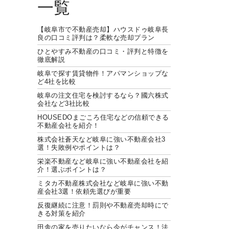
一覧
【岐阜市で不動産売却】ハウスドゥ岐阜長
良の口コミ評判は？柔軟な売却プラン
ひとやすみ不動産の口コミ・評判と特徴を
徹底解説
岐阜で探す賃貸物件！アパマンショップな
ど4社を比較
岐阜の注文住宅を検討するなら？國六株式
会社など3社比較
HOUSEDOまごころ住宅などの信頼できる
不動産会社を紹介！
株式会社蒼天など岐阜に強い不動産会社3
選！失敗例やポイントは？
栄楽不動産など岐阜に強い不動産会社を紹
介！選ぶポイントは？
ミタカ不動産株式会社など岐阜に強い不動
産会社3選！依頼先選びが重要
反復継続に注意！罰則や不動産売却時にで
きる対策を紹介
田舎の家を売りたいなら今がチャンス！法