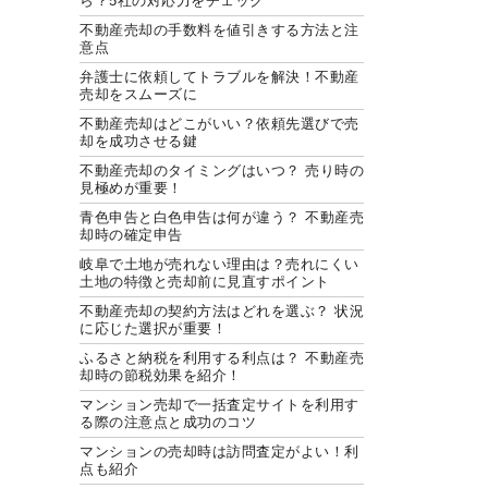
ら？5社の対応力をチェック
不動産売却の手数料を値引きする方法と注
意点
弁護士に依頼してトラブルを解決！不動産
売却をスムーズに
不動産売却はどこがいい？依頼先選びで売
却を成功させる鍵
不動産売却のタイミングはいつ？ 売り時の
見極めが重要！
青色申告と白色申告は何が違う？ 不動産売
却時の確定申告
岐阜で土地が売れない理由は？売れにくい
土地の特徴と売却前に見直すポイント
不動産売却の契約方法はどれを選ぶ？ 状況
に応じた選択が重要！
ふるさと納税を利用する利点は？ 不動産売
却時の節税効果を紹介！
マンション売却で一括査定サイトを利用す
る際の注意点と成功のコツ
マンションの売却時は訪問査定がよい！利
点も紹介