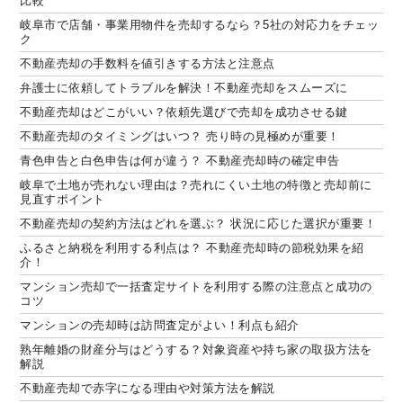
比較
岐阜市で店舗・事業用物件を売却するなら？5社の対応力をチェッ
ク
不動産売却の手数料を値引きする方法と注意点
弁護士に依頼してトラブルを解決！不動産売却をスムーズに
不動産売却はどこがいい？依頼先選びで売却を成功させる鍵
不動産売却のタイミングはいつ？ 売り時の見極めが重要！
青色申告と白色申告は何が違う？ 不動産売却時の確定申告
岐阜で土地が売れない理由は？売れにくい土地の特徴と売却前に
見直すポイント
不動産売却の契約方法はどれを選ぶ？ 状況に応じた選択が重要！
ふるさと納税を利用する利点は？ 不動産売却時の節税効果を紹
介！
マンション売却で一括査定サイトを利用する際の注意点と成功の
コツ
マンションの売却時は訪問査定がよい！利点も紹介
熟年離婚の財産分与はどうする？対象資産や持ち家の取扱方法を
解説
不動産売却で赤字になる理由や対策方法を解説