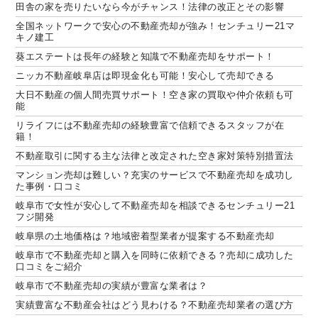
田舎の家を売りたいなら今がチャンス！法律の改正とその影響
全国ネットワークで安心の不動産売却が強み！センチュリー21マ
キノ建工
葵エステートは長年の経験と知識で不動産売却をサポート！
ニッカ不動産岐阜店は即現金化も可能！安心して売却できる
大日不動産の個人間売買サポート！空き家の買取や仲介依頼も可
能
リライフには不動産売却の経験豊富で信頼できるスタッフが在
籍！
不動産取引に関する主な法律と改定された空き家対策特別措置法
マンション売却は難しい？充実のサービスで不動産売却を成功し
た事例・口コミ
岐阜市で女性が安心して不動産売却を相談できるセンチュリー21
フジ開発
岐阜県の土地価格は？地域密着型業者が提案する不動産売却
岐阜市で不動産売却と購入を同時に依頼できる？売却に成功した
口コミをご紹介
岐阜市で不動産売却の実績が豊富な業者は？
実績豊富な不動産会社はどう見わける？不動産売却業者の選び方